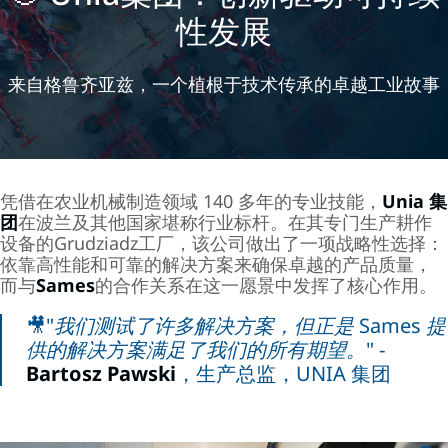
性发展
来自格鲁齐亚兹，一个植根于技术传承的卓越工业故事
凭借在农业机械制造领域 140 多年的专业技能，
Unia 集
团
在波兰及其他国家堪称行业标杆。在其专门生产耕作
设备的Grudziadz工厂，该公司做出了一项战略性选择：
依靠高性能和可靠的解决方案来确保卓越的产品质量，
而与
Sames
的合作关系在这一愿景中发挥了核心作用。
🎥
"我们测试了许多解决方案，但正是 Sames 提
供的解决方案满足了我们的所有期望。" -
Bartosz Pawski
，生产总监，UNIA 集团