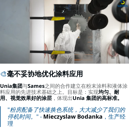
🎨
毫不妥协地优化涂料应用
Unia集团
与
Sames
之间的合作建立在粉末涂料和液体涂
料应用的先进技术基础之上。目标是：实现
均匀、耐
用、视觉效果好的涂层
，体现出
Unia 集团的高标准。
"粉房配备了快速换色系统，大大减少了我们的
停机时间。" -
Mieczyslaw Bodanka
，生产经
理