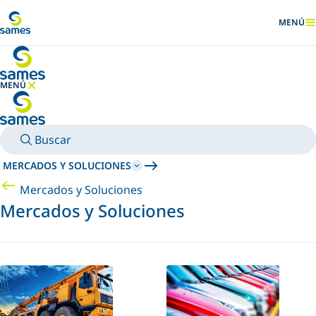
Ir al contenido principal
MENÚ
MOSTRA
MENÚ
OCULTAR MENÚ
Buscar
MERCADOS Y SOLUCIONES
Mercados y Soluciones
Mercados y Soluciones