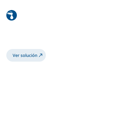
Palas eólicas
Proceso de infusión de resina para fabricar
palas eólicas
Ver solución