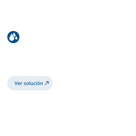
Depósitos y botellas de gas
Recubrimiento de depósitos de gas con
campana rotativa electrostática
Ver solución