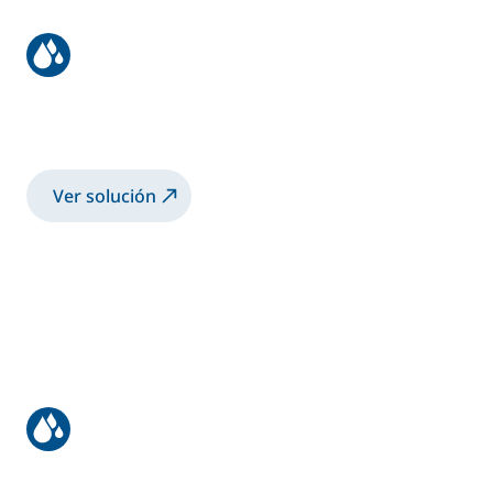
Perfiles de aluminio
Lacado de PVDF con copa electrostática
Ver solución
Recubrimiento de vehículos