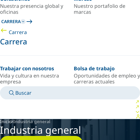
Nuestra presencia global y
Nuestro portafolio de
oficinas
marcas
CARRERA
Carrera
Carrera
Trabajar con nosotros
Bolsa de trabajo
Vida y cultura en nuestra
Oportunidades de empleo y
empresa
carreras actuales
Buscar
MANUALES
CONOZCA A UN EXPERTO
PAÍS/IDIOMA
ARGENTINA/ES
INICIAR SESIÓN EN TU ESPACIO PERSONAL
Inicio
Industria general
Industria general