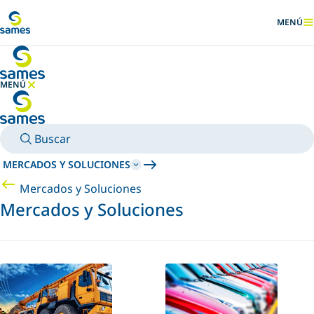
Ir al contenido principal
MENÚ
MOSTRA
MENÚ
OCULTAR MENÚ
Buscar
MERCADOS Y SOLUCIONES
Mercados y Soluciones
Mercados y Soluciones