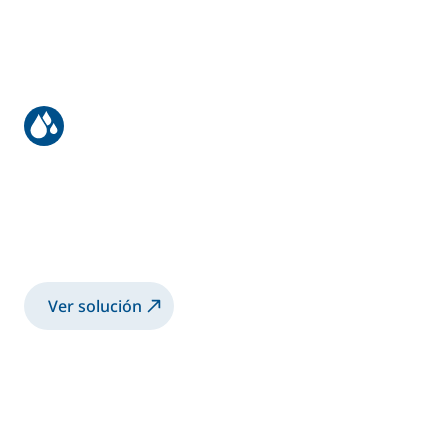
Acabado de bidones
internacionales (55 galones)
Acabado exterior vertical y revestimiento
interior de bidones con Airmix®
Ver solución