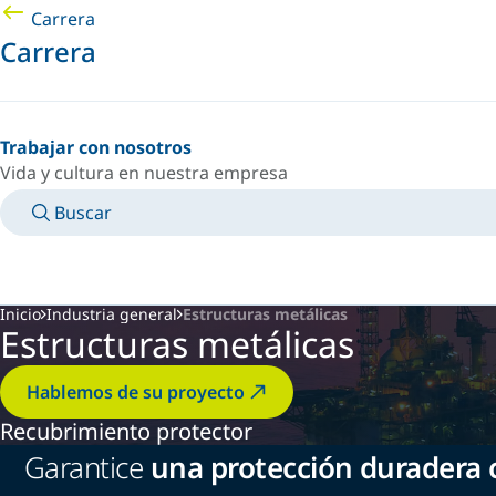
Carrera
Carrera
Trabajar con nosotros
Vida y cultura en nuestra empresa
Buscar
MANUALES
CONOZCA A UN EXPERTO
PAÍS/IDIOMA
ARGENTINA/ES
INICIAR SESIÓN EN TU ESPACIO PERSONAL
Inicio
Industria general
Estructuras metálicas
Estructuras metálicas
Hablemos de su proyecto
Recubrimiento protector
Garantice
una protección duradera c