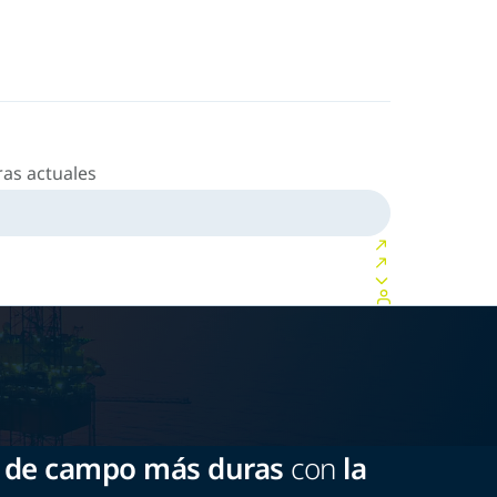
as actuales
s de campo más duras
con
la