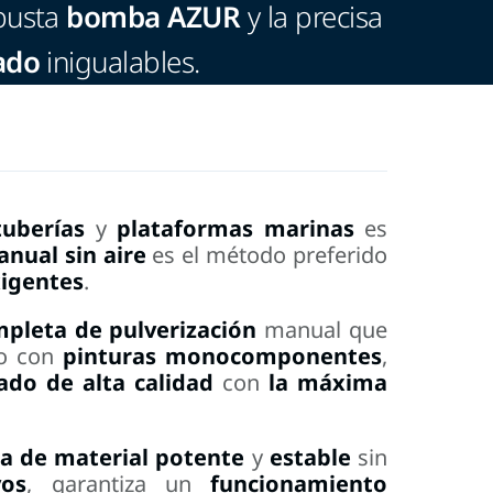
busta
bomba AZUR
y la precisa
ado
inigualables.
tuberías
y
plataformas marinas
es
anual sin aire
es el método preferido
igentes
.
mpleta de pulverización
manual que
so con
pinturas monocomponentes
,
ado de alta calidad
con
la máxima
ia de material
potente
y
estable
sin
vos
, garantiza un
funcionamiento