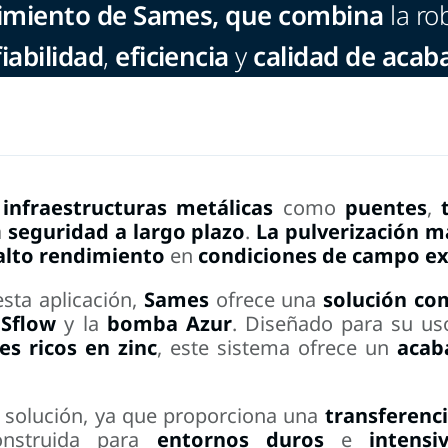
ndimiento de Sames, que combina
la ro
fiabilidad
,
eficiencia
y
calidad de acab
infraestructuras metálicas
como
puentes
,
a
seguridad
a largo plazo
.
La pulverización m
alto rendimiento
en
condiciones de campo ex
sta aplicación,
Sames
ofrece una
solución co
 Sflow
y la
bomba Azur
. Diseñado para su u
es ricos en zinc
, este sistema ofrece un
acab
a solución, ya que proporciona una
transferenc
onstruida para
entornos
duros
e
intensi