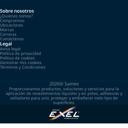
Sobre nosotros
¿Quiénes somos?
Compromiso
Ubicaciones
Marcas
Carreras
Contáctenos
Legal
Aviso legal
Política de privacidad
Política de cookies
Gestionar mis cookies
Términos y Condiciones
2026©
Sames
Proporcionamos productos, soluciones y servicios para la
aplicación de revestimientos líquidos y en polvo, adhesivos y
selladores para unir, proteger y embellecer todo tipo de
superficies.