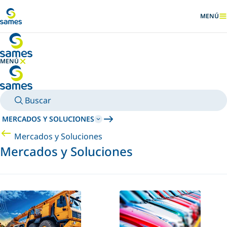
Ir al contenido principal
MENÚ
MOSTRA
MENÚ
OCULTAR MENÚ
Buscar
MERCADOS Y SOLUCIONES
Mercados y Soluciones
Mercados y Soluciones