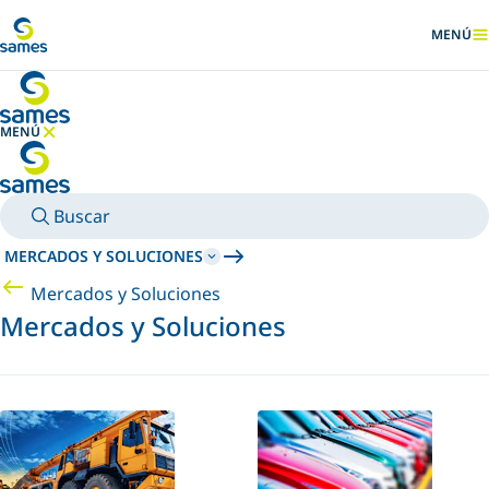
Ir al contenido principal
MENÚ
MOSTRA
MENÚ
OCULTAR MENÚ
Buscar
MERCADOS Y SOLUCIONES
Mercados y Soluciones
Mercados y Soluciones