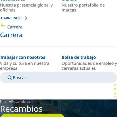
Nuestra presencia global y
Nuestro portafolio de
oficinas
marcas
CARRERA
Carrera
Carrera
Trabajar con nosotros
Bolsa de trabajo
Vida y cultura en nuestra
Oportunidades de empleo y
empresa
carreras actuales
Buscar
MANUALES
CONOZCA A UN EXPERTO
PAÍS/IDIOMA
ARGENTINA/ES
INICIAR SESIÓN EN TU ESPACIO PERSONAL
Inicio
Recambios
Recambios