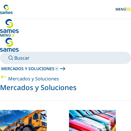
Ir al contenido principal
MENÚ
MOSTRA
MENÚ
OCULTAR MENÚ
Buscar
MERCADOS Y SOLUCIONES
Mercados y Soluciones
Mercados y Soluciones