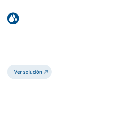
Recubrimiento para estructuras de
grúas
Pulverización de pintura 2K base disolvente
con pistola manual electrostática Airmix®
Ver solución