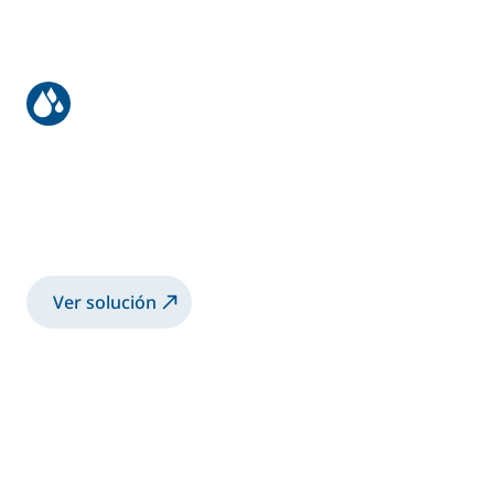
Recubrimiento para equipos de
minería
Pulverización de pintura 2K con pistola
manual Airmix®
Ver solución