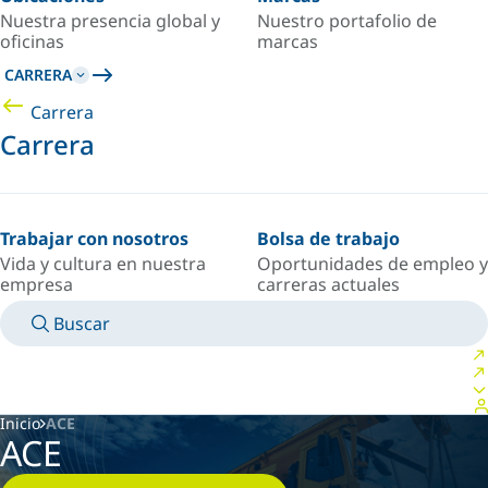
Nuestra presencia global y
Nuestro portafolio de
oficinas
marcas
CARRERA
Carrera
Carrera
Trabajar con nosotros
Bolsa de trabajo
Vida y cultura en nuestra
Oportunidades de empleo y
empresa
carreras actuales
Buscar
MANUALES
CONOZCA A UN EXPERTO
PAÍS/IDIOMA
ARGENTINA/ES
INICIAR SESIÓN EN TU ESPACIO PERSONAL
Inicio
ACE
ACE