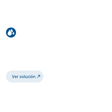
Recubrimiento de motores
Pulverización de recubrimiento 2K base
agua sobre motores con copa
electrostática
Ver solución