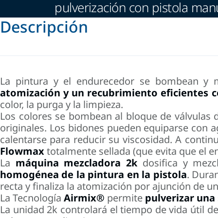
pulverización con pistola man
Descripción
La pintura y el endurecedor se bombean y m
atomización y un recubrimiento eficientes c
color, la purga y la limpieza.
Los colores se bombean al bloque de válvulas 
originales. Los bidones pueden equiparse con ag
calentarse para reducir su viscosidad. A conti
Flowmax
totalmente sellada (que evita que el 
La
máquina mezcladora 2k
dosifica y mezc
homogénea de la pintura en la pistola
. Duran
recta y finaliza la atomización por ajunción de un
La Tecnología
Airmix®
permite
pulverizar una 
La unidad 2k controlará el tiempo de vida útil 