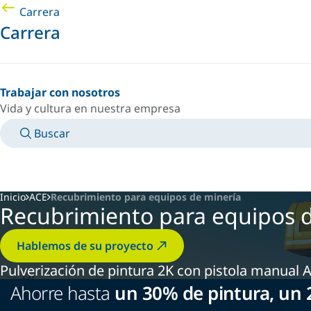
Carrera
Carrera
Trabajar con nosotros
Vida y cultura en nuestra empresa
Buscar
MANUALES
CONOZCA A UN EXPERTO
PAÍS/IDIOMA
ARGENTINA/ES
INICIAR SESIÓN EN TU ESPACIO PERSONAL
Inicio
ACE
Recubrimiento para equipos de minería
Recubrimiento para equipos 
Hablemos de su proyecto
Pulverización de pintura 2K con pistola manual 
Ahorre hasta
un 30% de pintura,
un 