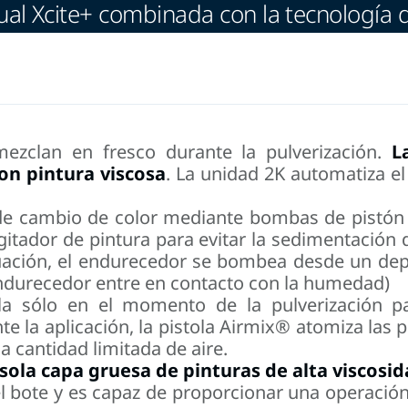
ual Xcite+ combinada con la tecnología 
ezclan en fresco durante la pulverización.
L
on pintura viscosa
. La unidad 2K automatiza el 
de cambio de color mediante bombas de pistón q
itador de pintura para evitar la sedimentación d
nuación, el endurecedor se bombea desde un dep
endurecedor entre en contacto con la humedad)
la sólo en el momento de la pulverización p
te la aplicación, la pistola Airmix® atomiza las 
a cantidad limitada de aire.
sola capa gruesa de pinturas de alta viscosid
del bote y es capaz de proporcionar una operaci