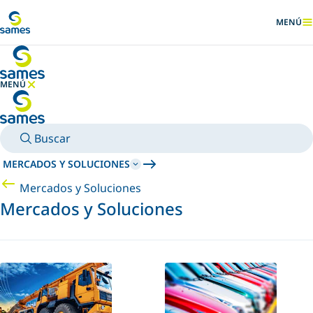
Ir al contenido principal
MENÚ
MOSTRA
MENÚ
OCULTAR MENÚ
Buscar
MERCADOS Y SOLUCIONES
Mercados y Soluciones
Mercados y Soluciones