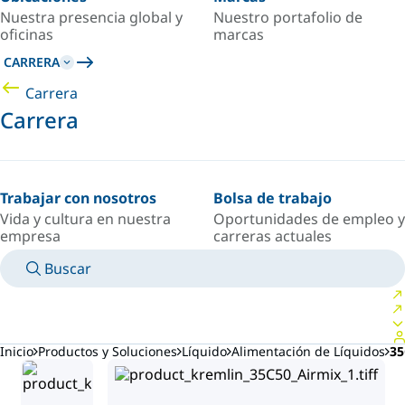
Nuestra presencia global y
Nuestro portafolio de
oficinas
marcas
CARRERA
Carrera
Carrera
Trabajar con nosotros
Bolsa de trabajo
Vida y cultura en nuestra
Oportunidades de empleo y
empresa
carreras actuales
Buscar
MANUALES
CONOZCA A UN EXPERTO
PAÍS/IDIOMA
ARGENTINA/ES
INICIAR SESIÓN EN TU ESPACIO PERSONAL
Inicio
Productos y Soluciones
Líquido
Alimentación de Líquidos
35