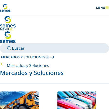
Ir al contenido principal
MENÚ
MOSTRA
MENÚ
OCULTAR MENÚ
Buscar
MERCADOS Y SOLUCIONES
Mercados y Soluciones
Mercados y Soluciones