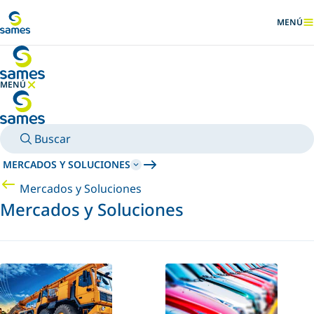
Ir al contenido principal
MENÚ
MOSTRA
MENÚ
OCULTAR MENÚ
Buscar
MERCADOS Y SOLUCIONES
Mercados y Soluciones
Mercados y Soluciones