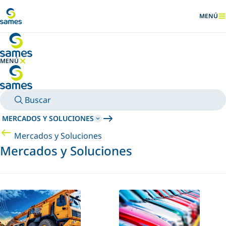
Ir al contenido principal
MENÚ
MOSTRA
MENÚ
OCULTAR MENÚ
Buscar
MERCADOS Y SOLUCIONES
Mercados y Soluciones
Mercados y Soluciones