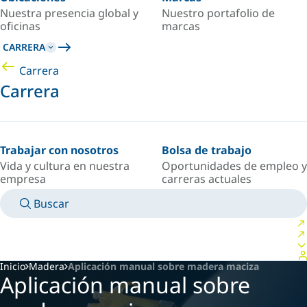
Nuestra presencia global y
Nuestro portafolio de
oficinas
marcas
CARRERA
Carrera
Carrera
Trabajar con nosotros
Bolsa de trabajo
Vida y cultura en nuestra
Oportunidades de empleo y
empresa
carreras actuales
Buscar
MANUALES
CONOZCA A UN EXPERTO
PAÍS/IDIOMA
ARGENTINA/ES
INICIAR SESIÓN EN TU ESPACIO PERSONAL
Inicio
Madera
Aplicación manual sobre madera maciza
Aplicación manual sobre