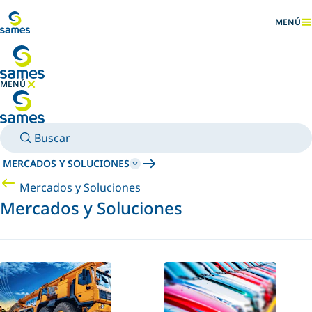
Ir al contenido principal
MENÚ
MOSTRA
MENÚ
OCULTAR MENÚ
Buscar
MERCADOS Y SOLUCIONES
Mercados y Soluciones
Mercados y Soluciones