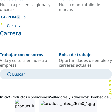
Nuestra presencia global y
Nuestro portafolio de
oficinas
marcas
CARRERA
Carrera
Carrera
Trabajar con nosotros
Bolsa de trabajo
Vida y cultura en nuestra
Oportunidades de empleo y
empresa
carreras actuales
Buscar
MANUALES
CONOZCA A UN EXPERTO
PAÍS/IDIOMA
ARGENTINA/ES
INICIAR SESIÓN EN TU ESPACIO PERSONAL
Inicio
Productos y Soluciones
Selladores y Adhesivos
Bombeo de Se