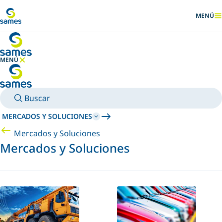
Ir al contenido principal
MENÚ
MOSTRA
MENÚ
OCULTAR MENÚ
Buscar
MERCADOS Y SOLUCIONES
Mercados y Soluciones
Mercados y Soluciones