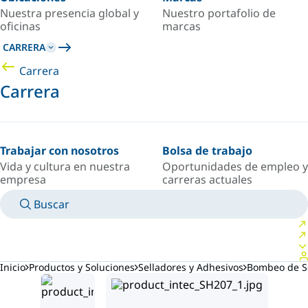
Nuestra presencia global y
Nuestro portafolio de
oficinas
marcas
CARRERA
Carrera
Carrera
Trabajar con nosotros
Bolsa de trabajo
Vida y cultura en nuestra
Oportunidades de empleo y
empresa
carreras actuales
Buscar
MANUALES
CONOZCA A UN EXPERTO
PAÍS/IDIOMA
ARGENTINA/ES
INICIAR SESIÓN EN TU ESPACIO PERSONAL
Inicio
Productos y Soluciones
Selladores y Adhesivos
Bombeo de Se