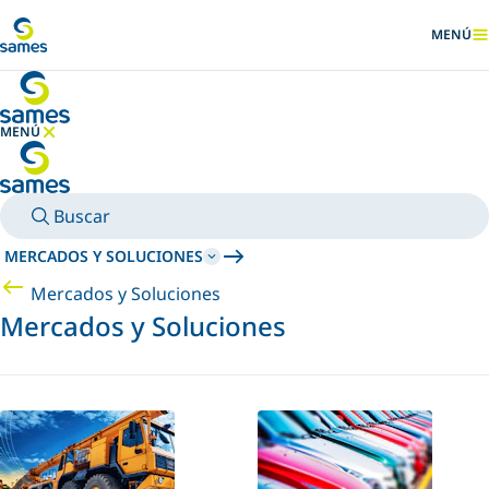
Ir al contenido principal
MENÚ
MOSTRA
MENÚ
OCULTAR MENÚ
Buscar
MERCADOS Y SOLUCIONES
Mercados y Soluciones
Mercados y Soluciones