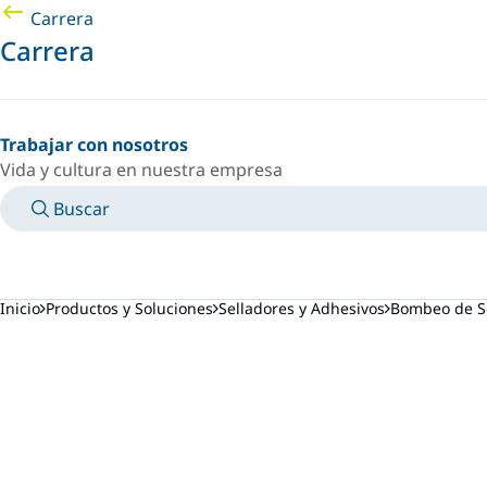
Carrera
Carrera
Trabajar con nosotros
Vida y cultura en nuestra empresa
Buscar
MANUALES
CONOZCA A UN EXPERTO
PAÍS/IDIOMA
ARGENTINA/ES
INICIAR SESIÓN EN TU ESPACIO PERSONAL
Inicio
Productos y Soluciones
Selladores y Adhesivos
Bombeo de Se