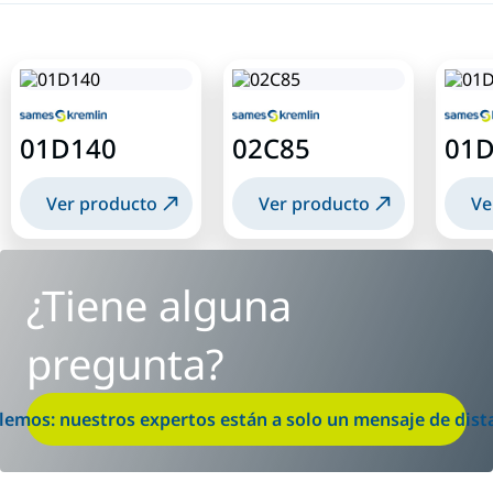
01D140
02C85
01D
Ver producto
Ver producto
Ve
¿Tiene alguna
pregunta?
lemos: nuestros expertos están a solo un mensaje de dist