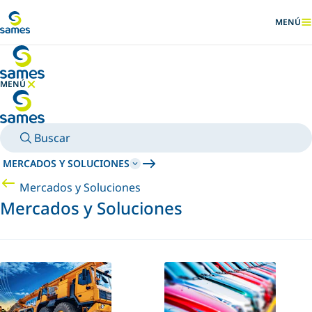
Ir al contenido principal
MENÚ
MOSTRA
MENÚ
OCULTAR MENÚ
Buscar
MERCADOS Y SOLUCIONES
Mercados y Soluciones
Mercados y Soluciones