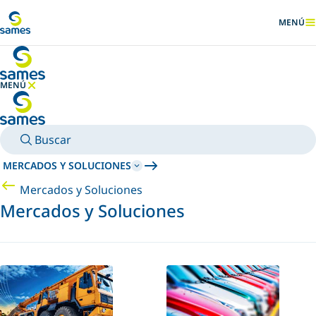
Ir al contenido principal
MENÚ
MOSTRA
MENÚ
OCULTAR MENÚ
Buscar
MERCADOS Y SOLUCIONES
Mercados y Soluciones
Mercados y Soluciones