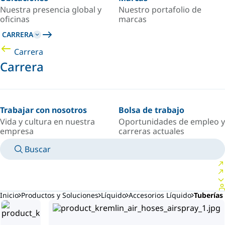
Nuestra presencia global y
Nuestro portafolio de
oficinas
marcas
CARRERA
Carrera
Carrera
Trabajar con nosotros
Bolsa de trabajo
Vida y cultura en nuestra
Oportunidades de empleo y
empresa
carreras actuales
Buscar
MANUALES
CONOZCA A UN EXPERTO
PAÍS/IDIOMA
ARGENTINA/ES
INICIAR SESIÓN EN TU ESPACIO PERSONAL
Inicio
Productos y Soluciones
Líquido
Accesorios Líquido
Tuberías