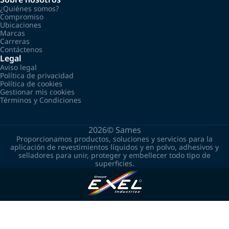
¿Quiénes somos?
Compromiso
Ubicaciones
Marcas
Carreras
Contáctenos
Legal
Aviso legal
Política de privacidad
Política de cookies
Gestionar mis cookies
Términos y Condiciones
2026©
Sames
Proporcionamos productos, soluciones y servicios para la
aplicación de revestimientos líquidos y en polvo, adhesivos y
selladores para unir, proteger y embellecer todo tipo de
superficies.