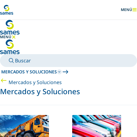
Ir al contenido principal
MENÚ
MOSTRA
MENÚ
OCULTAR MENÚ
Buscar
MERCADOS Y SOLUCIONES
Mercados y Soluciones
Mercados y Soluciones