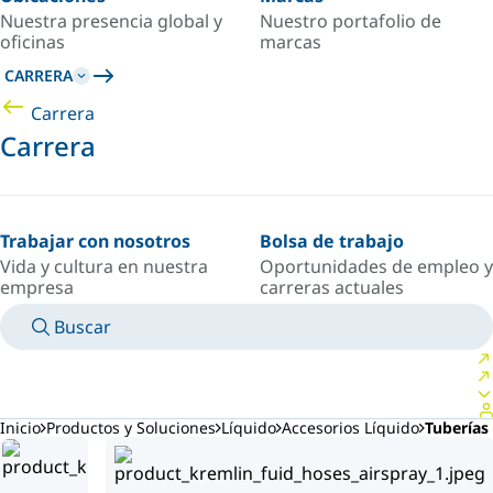
Nuestra presencia global y
Nuestro portafolio de
oficinas
marcas
CARRERA
Carrera
Carrera
Trabajar con nosotros
Bolsa de trabajo
Vida y cultura en nuestra
Oportunidades de empleo y
empresa
carreras actuales
Buscar
MANUALES
CONOZCA A UN EXPERTO
PAÍS/IDIOMA
ARGENTINA/ES
INICIAR SESIÓN EN TU ESPACIO PERSONAL
Inicio
Productos y Soluciones
Líquido
Accesorios Líquido
Tuberías