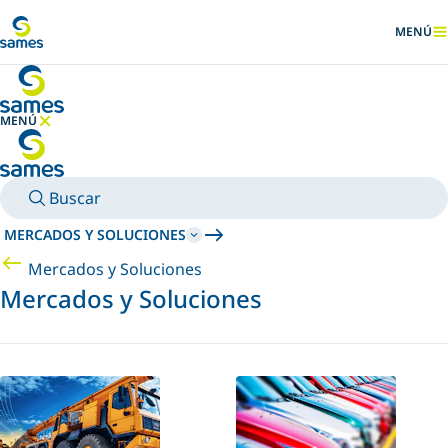
Ir al contenido principal
MENÚ
MOSTRA
MENÚ
OCULTAR MENÚ
Buscar
MERCADOS Y SOLUCIONES
Mercados y Soluciones
Mercados y Soluciones