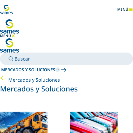
Ir al contenido principal
MENÚ
MOSTRA
MENÚ
OCULTAR MENÚ
Buscar
MERCADOS Y SOLUCIONES
Mercados y Soluciones
Mercados y Soluciones