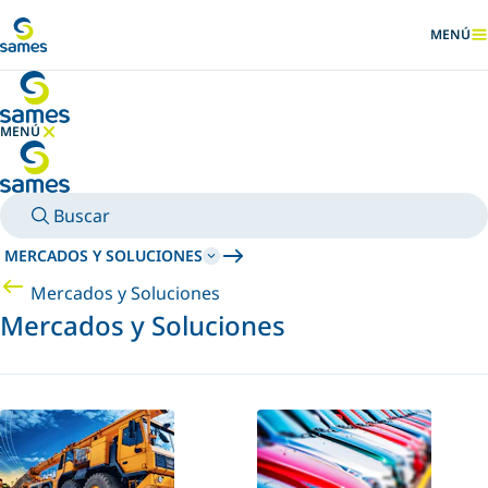
Ir al contenido principal
MENÚ
MOSTRA
MENÚ
OCULTAR MENÚ
Buscar
MERCADOS Y SOLUCIONES
Mercados y Soluciones
Mercados y Soluciones