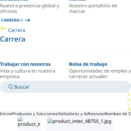
Nuestra presencia global y
Nuestro portafolio de
oficinas
marcas
CARRERA
Carrera
Carrera
Trabajar con nosotros
Bolsa de trabajo
Vida y cultura en nuestra
Oportunidades de empleo y
empresa
carreras actuales
Buscar
MANUALES
CONOZCA A UN EXPERTO
PAÍS/IDIOMA
ARGENTINA/ES
INICIAR SESIÓN EN TU ESPACIO PERSONAL
Inicio
Productos y Soluciones
Selladores y Adhesivos
Bombeo de Se