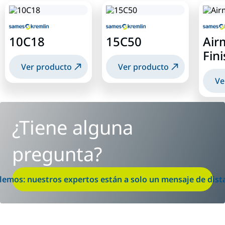
10C18
15C50
Air
Fini
Ver producto
Ver producto
Ve
¿Tiene alguna
pregunta?
lemos: nuestros expertos están a solo un mensaje de dist