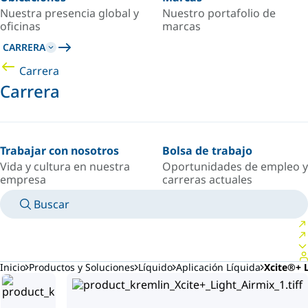
Nuestra presencia global y
Nuestro portafolio de
oficinas
marcas
CARRERA
Carrera
Carrera
Trabajar con nosotros
Bolsa de trabajo
Vida y cultura en nuestra
Oportunidades de empleo y
empresa
carreras actuales
Buscar
MANUALES
CONOZCA A UN EXPERTO
PAÍS/IDIOMA
ARGENTINA/ES
INICIAR SESIÓN EN TU ESPACIO PERSONAL
Inicio
Productos y Soluciones
Líquido
Aplicación Líquida
Xcite®+ 