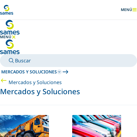
Ir al contenido principal
MENÚ
MOSTRA
MENÚ
OCULTAR MENÚ
Buscar
MERCADOS Y SOLUCIONES
Mercados y Soluciones
Mercados y Soluciones