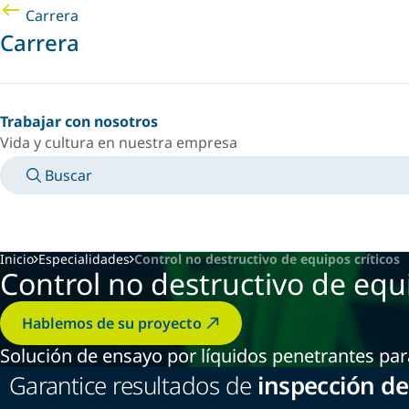
Carrera
Carrera
Trabajar con nosotros
Vida y cultura en nuestra empresa
Buscar
MANUALES
CONOZCA A UN EXPERTO
PAÍS/IDIOMA
ARGENTINA/ES
INICIAR SESIÓN EN TU ESPACIO PERSONAL
Inicio
Especialidades
Control no destructivo de equipos críticos
Control no destructivo de equi
Hablemos de su proyecto
Solución de ensayo por líquidos penetrantes par
Garantice resultados de
inspección de 