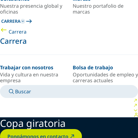
Nuestra presencia global y
Nuestro portafolio de
oficinas
marcas
CARRERA
Carrera
Carrera
Trabajar con nosotros
Bolsa de trabajo
Vida y cultura en nuestra
Oportunidades de empleo y
empresa
carreras actuales
Buscar
MANUALES
CONOZCA A UN EXPERTO
PAÍS/IDIOMA
ARGENTINA/ES
INICIAR SESIÓN EN TU ESPACIO PERSONAL
Copa giratoria
Pongámonos en contacto