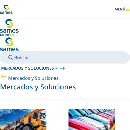
Ir al contenido principal
MENÚ
MOSTRA
MENÚ
OCULTAR MENÚ
Buscar
MERCADOS Y SOLUCIONES
Mercados y Soluciones
Mercados y Soluciones