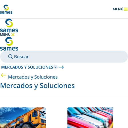
Ir al contenido principal
MENÚ
MOSTRA
MENÚ
OCULTAR MENÚ
Buscar
MERCADOS Y SOLUCIONES
Mercados y Soluciones
Mercados y Soluciones