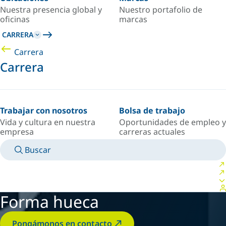
Nuestra presencia global y
Nuestro portafolio de
oficinas
marcas
CARRERA
Carrera
Carrera
Trabajar con nosotros
Bolsa de trabajo
Vida y cultura en nuestra
Oportunidades de empleo y
empresa
carreras actuales
Buscar
MANUALES
CONOZCA A UN EXPERTO
PAÍS/IDIOMA
ARGENTINA/ES
INICIAR SESIÓN EN TU ESPACIO PERSONAL
Forma hueca
Pongámonos en contacto