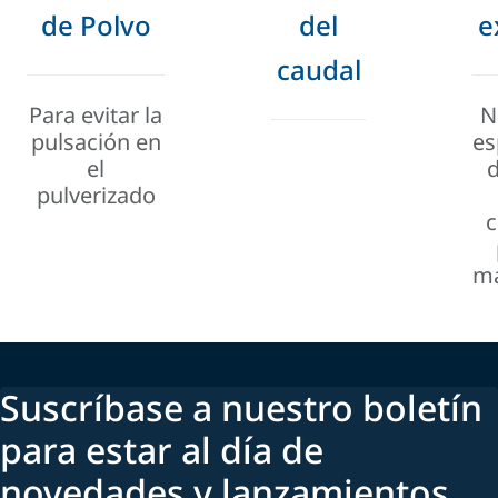
de Polvo
del
e
caudal
Para evitar la
N
pulsación en
es
el
pulverizado
c
ma
Suscríbase a nuestro boletín
para estar al día de
novedades y lanzamientos.