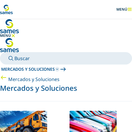
Ir al contenido principal
MENÚ
MOSTRA
MENÚ
OCULTAR MENÚ
Buscar
MERCADOS Y SOLUCIONES
Mercados y Soluciones
Mercados y Soluciones