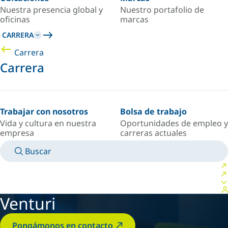
Nuestra presencia global y
Nuestro portafolio de
oficinas
marcas
CARRERA
Carrera
Carrera
Trabajar con nosotros
Bolsa de trabajo
Vida y cultura en nuestra
Oportunidades de empleo y
empresa
carreras actuales
Buscar
MANUALES
CONOZCA A UN EXPERTO
PAÍS/IDIOMA
ARGENTINA/ES
INICIAR SESIÓN EN TU ESPACIO PERSONAL
Venturi
Pongámonos en contacto