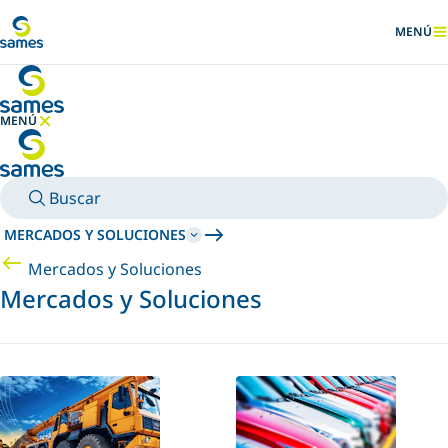
Ir al contenido principal
MENÚ
MOSTRA
MENÚ
OCULTAR MENÚ
Buscar
MERCADOS Y SOLUCIONES
Mercados y Soluciones
Mercados y Soluciones