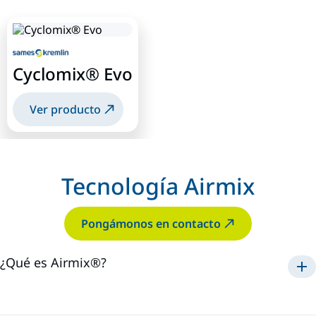
Cyclomix® Evo
Ver producto
Tecnología Airmix
Pongámonos en contacto
¿Qué es Airmix®?
Airmix®
1975