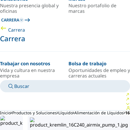
Nuestra presencia global y
Nuestro portafolio de
oficinas
marcas
CARRERA
Carrera
Carrera
Trabajar con nosotros
Bolsa de trabajo
Vida y cultura en nuestra
Oportunidades de empleo y
empresa
carreras actuales
Buscar
MANUALES
CONOZCA A UN EXPERTO
PAÍS/IDIOMA
ARGENTINA/ES
INICIAR SESIÓN EN TU ESPACIO PERSONAL
Inicio
Productos y Soluciones
Líquido
Alimentación de Líquidos
16