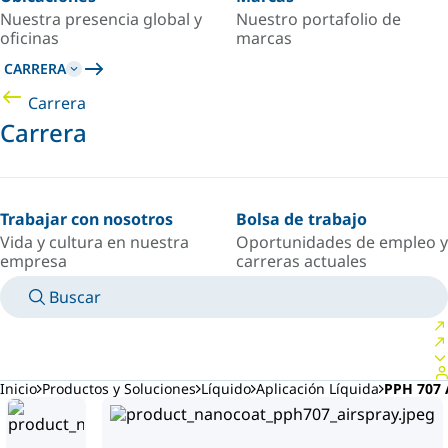
Nuestra presencia global y
Nuestro portafolio de
oficinas
marcas
CARRERA
Carrera
Carrera
Trabajar con nosotros
Bolsa de trabajo
Vida y cultura en nuestra
Oportunidades de empleo y
empresa
carreras actuales
Buscar
MANUALES
CONOZCA A UN EXPERTO
PAÍS/IDIOMA
ARGENTINA/ES
INICIAR SESIÓN EN TU ESPACIO PERSONAL
Inicio
Productos y Soluciones
Líquido
Aplicación Líquida
PPH 707 