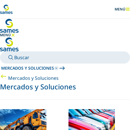
Ir al contenido principal
MENÚ
MOSTRA
MENÚ
OCULTAR MENÚ
Buscar
MERCADOS Y SOLUCIONES
Mercados y Soluciones
Mercados y Soluciones