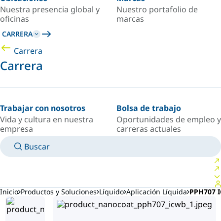
Nuestra presencia global y
Nuestro portafolio de
oficinas
marcas
CARRERA
Carrera
Carrera
Trabajar con nosotros
Bolsa de trabajo
Vida y cultura en nuestra
Oportunidades de empleo y
empresa
carreras actuales
Buscar
MANUALES
CONOZCA A UN EXPERTO
PAÍS/IDIOMA
ARGENTINA/ES
INICIAR SESIÓN EN TU ESPACIO PERSONAL
Inicio
Productos y Soluciones
Líquido
Aplicación Líquida
PPH707 