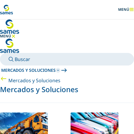
Ir al contenido principal
MENÚ
MOSTRA
MENÚ
OCULTAR MENÚ
Buscar
MERCADOS Y SOLUCIONES
Mercados y Soluciones
Mercados y Soluciones