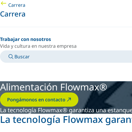
Carrera
Carrera
Trabajar con nosotros
Vida y cultura en nuestra empresa
Buscar
MANUALES
CONOZCA A UN EXPERTO
PAÍS/IDIOMA
ARGENTINA/ES
INICIAR SESIÓN EN TU ESPACIO PERSONAL
Alimentación Flowmax®
Pongámonos en contacto
La tecnología Flowmax® garantiza una estanque
La tecnología Flowmax garan